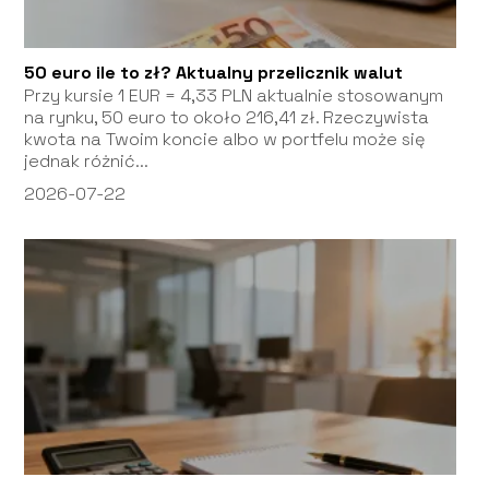
50 euro ile to zł? Aktualny przelicznik walut
Przy kursie 1 EUR = 4,33 PLN aktualnie stosowanym
na rynku, 50 euro to około 216,41 zł. Rzeczywista
kwota na Twoim koncie albo w portfelu może się
jednak różnić...
2026-07-22