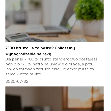
7100 brutto ile to netto? Obliczamy
wynagrodzenie na rękę
Dla pensji 7 100 zł brutto standardowo dostajesz
około 5 170 zł netto na umowie o pracę, a przy
innych formach zatrudnienia lub emeryturze ta
sama kwota brutto...
2026-07-22