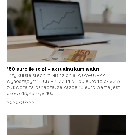
150 euro ile to zł – aktualny kurs walut
Przy kursie średnim NBP z dnia 2026-07-22
wynoszącym 1 EUR = 4,33 PLN, 150 euro to 649,43
zł. Kwota ta oznacza, że każde 10 euro warte jest
około 43,28 zł, a 10...
2026-07-22