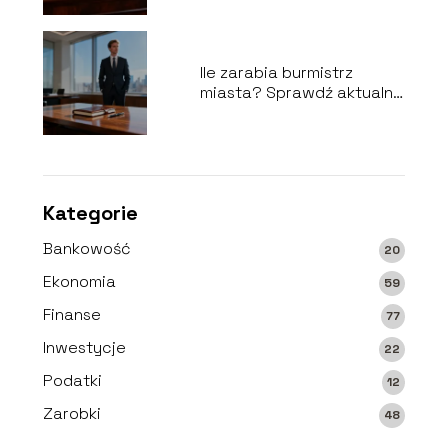
Ile zarabia burmistrz
miasta? Sprawdź aktualne
stawki
Kategorie
Bankowość
20
Ekonomia
59
Finanse
77
Inwestycje
22
Podatki
12
Zarobki
48