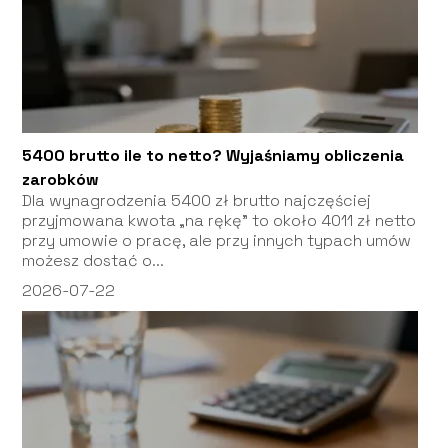
5400 brutto ile to netto? Wyjaśniamy obliczenia
zarobków
Dla wynagrodzenia 5400 zł brutto najczęściej
przyjmowana kwota „na rękę” to około 4011 zł netto
przy umowie o pracę, ale przy innych typach umów
możesz dostać o...
2026-07-22