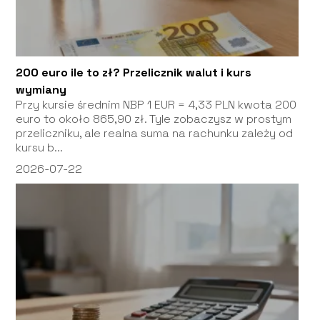
200 euro ile to zł? Przelicznik walut i kurs
wymiany
Przy kursie średnim NBP 1 EUR = 4,33 PLN kwota 200
euro to około 865,90 zł. Tyle zobaczysz w prostym
przeliczniku, ale realna suma na rachunku zależy od
kursu b...
2026-07-22