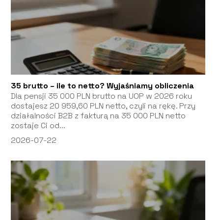
35 brutto – ile to netto? Wyjaśniamy obliczenia
Dla pensji 35 000 PLN brutto na UOP w 2026 roku
dostajesz 20 959,60 PLN netto, czyli na rękę. Przy
działalności B2B z fakturą na 35 000 PLN netto
zostaje Ci od...
2026-07-22