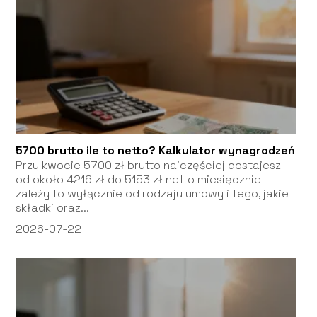
5700 brutto ile to netto? Kalkulator wynagrodzeń
Przy kwocie 5700 zł brutto najczęściej dostajesz
od około 4216 zł do 5153 zł netto miesięcznie –
zależy to wyłącznie od rodzaju umowy i tego, jakie
składki oraz...
2026-07-22