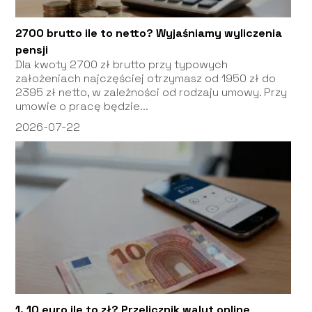
2700 brutto ile to netto? Wyjaśniamy wyliczenia
pensji
Dla kwoty 2700 zł brutto przy typowych
założeniach najczęściej otrzymasz od 1950 zł do
2395 zł netto, w zależności od rodzaju umowy. Przy
umowie o pracę będzie...
2026-07-22
1. 10 euro ile to zł? Przelicznik walut online