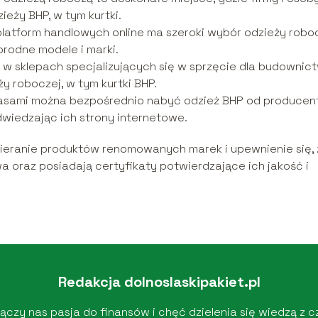
eży BHP, w tym kurtki.
latform handlowych online ma szeroki wybór odzieży roboc
orodne modele i marki.
 w sklepach specjalizujących się w sprzęcie dla budownict
y roboczej, w tym kurtki BHP.
asami można bezpośrednio nabyć odzież BHP od producen
dwiedzając ich strony internetowe.
ybieranie produktów renomowanych marek i upewnienie się,
 oraz posiadają certyfikaty potwierdzające ich jakość i
Redakcja dolnoslaskipakiet.pl
zy nas pasja do finansów i chęć dzielenia się wiedzą z cz