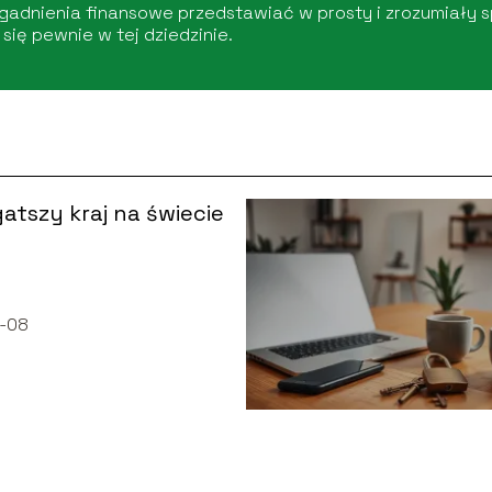
agadnienia finansowe przedstawiać w prosty i zrozumiały
się pewnie w tej dziedzinie.
atszy kraj na świecie
-08