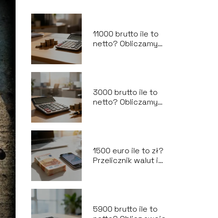
11000 brutto ile to
netto? Obliczamy
wynagrodzenie na
rękę
3000 brutto ile to
netto? Obliczamy
wynagrodzenie na
rękę
1500 euro ile to zł?
Przelicznik walut i
aktualny kurs
5900 brutto ile to