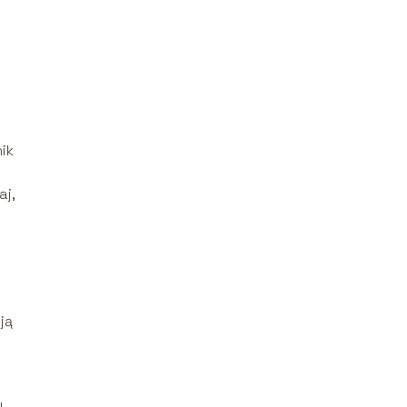
ik
aj,
ją
y