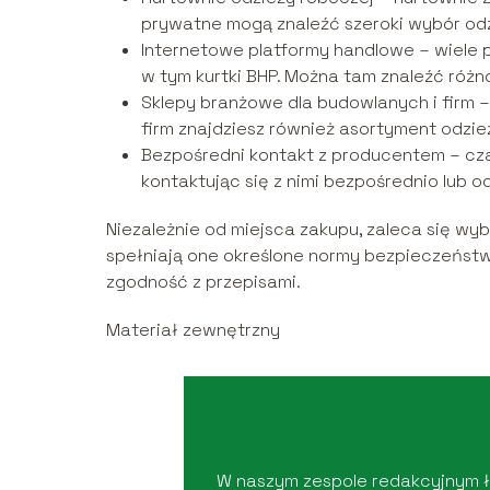
prywatne mogą znaleźć szeroki wybór odzi
Internetowe platformy handlowe – wiele p
w tym kurtki BHP. Można tam znaleźć różn
Sklepy branżowe dla budowlanych i firm –
firm znajdziesz również asortyment odzież
Bezpośredni kontakt z producentem – cz
kontaktując się z nimi bezpośrednio lub o
Niezależnie od miejsca zakupu, zaleca się w
spełniają one określone normy bezpieczeństwa
zgodność z przepisami.
Materiał zewnętrzny
W naszym zespole redakcyjnym łąc