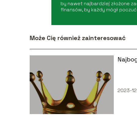
by nawet najbardziej złożone z
finansów, by każdy mógł poczuć 
Może Cię również zainteresować
Najbog
2023-12