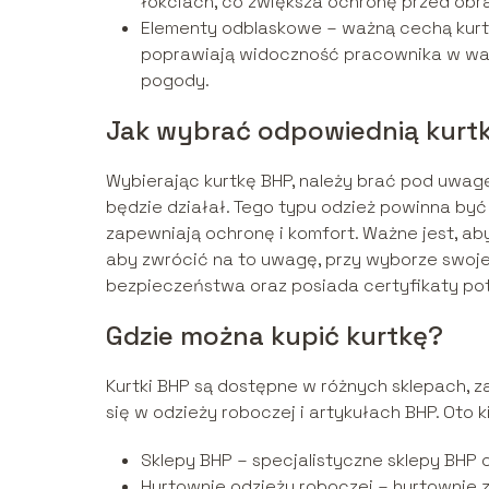
łokciach, co zwiększa ochronę przed obr
Elementy odblaskowe – ważną cechą kurt
poprawiają widoczność pracownika w war
pogody.
Jak wybrać odpowiednią kurt
Wybierając kurtkę BHP, należy brać pod uwag
będzie działał. Tego typu odzież powinna być
zapewniają ochronę i komfort. Ważne jest, a
aby zwrócić na to uwagę, przy wyborze swojej 
bezpieczeństwa oraz posiada certyfikaty pot
Gdzie można kupić kurtkę?
Kurtki BHP są dostępne w różnych sklepach, za
się w odzieży roboczej i artykułach BHP. Oto k
Sklepy BHP – specjalistyczne sklepy BHP o
Hurtownie odzieży roboczej – hurtownie z