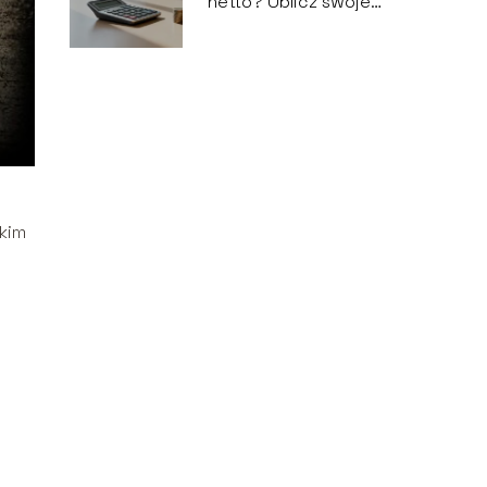
netto? Oblicz swoje
wynagrodzenie
tkim