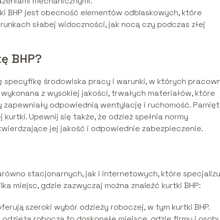
ażeniami mechanicznymi.
ki BHP jest obecność elementów odblaskowych, które
unkach słabej widoczności, jak nocą czy podczas złej
kę BHP?
ę specyfikę środowiska pracy i warunki, w których pracown
 wykonana z wysokiej jakości, trwałych materiałów, które
by zapewniały odpowiednią wentylację i ruchomość. Pamięt
kurtki. Upewnij się także, że odzież spełnia normy
wierdzające jej jakość i odpowiednie zabezpieczenie.
równo stacjonarnych, jak i internetowych, które specjalizu
ilka miejsc, gdzie zazwyczaj można znaleźć kurtki BHP:
ferują szeroki wybór odzieży roboczej, w tym kurtki BHP.
 odzieżą roboczą to doskonałe miejsce, gdzie firmy i osob