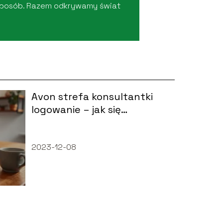
 sposób. Razem odkrywamy świat
Avon strefa konsultantki
logowanie – jak się
zalogować?
2023-12-08