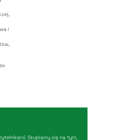
zej,
wa i
tów,
 że
ytelnikami. Skupiamy się na tym,