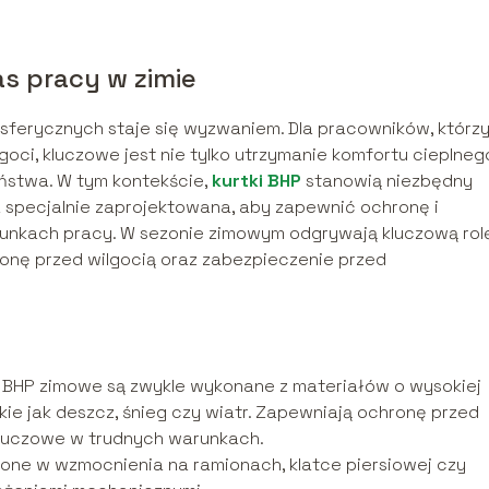
s pracy w zimie
ferycznych staje się wyzwaniem. Dla pracowników, którz
oci, kluczowe jest nie tylko utrzymanie komfortu cieplneg
ństwa. W tym kontekście,
kurtki BHP
stanowią niezbędny
 specjalnie zaprojektowana, aby zapewnić ochronę i
nkach pracy. W sezonie zimowym odgrywają kluczową rolę
ronę przed wilgocią oraz zabezpieczenie przed
 BHP zimowe są zwykle wykonane z materiałów o wysokiej
ie jak deszcz, śnieg czy wiatr. Zapewniają ochronę przed
 kluczowe w trudnych warunkach.
ne w wzmocnienia na ramionach, klatce piersiowej czy