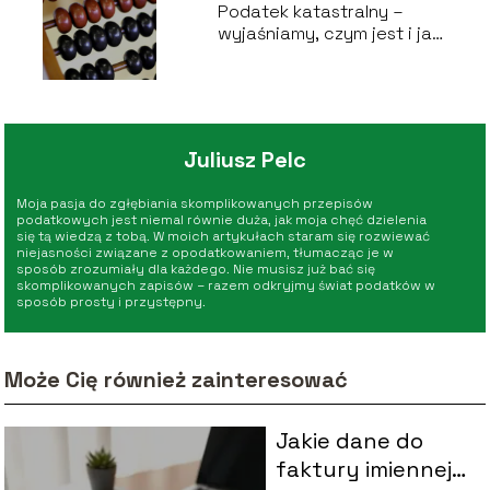
Podatek katastralny –
wyjaśniamy, czym jest i jak
działa
Juliusz Pelc
Moja pasja do zgłębiania skomplikowanych przepisów
podatkowych jest niemal równie duża, jak moja chęć dzielenia
się tą wiedzą z tobą. W moich artykułach staram się rozwiewać
niejasności związane z opodatkowaniem, tłumacząc je w
sposób zrozumiały dla każdego. Nie musisz już bać się
skomplikowanych zapisów – razem odkryjmy świat podatków w
sposób prosty i przystępny.
Może Cię również zainteresować
Jakie dane do
faktury imiennej?