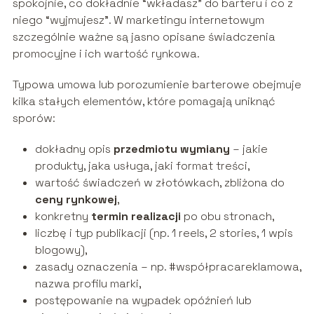
spokojnie, co dokładnie “wkładasz” do barteru i co z
niego “wyjmujesz”. W marketingu internetowym
szczególnie ważne są jasno opisane świadczenia
promocyjne i ich wartość rynkowa.
Typowa umowa lub porozumienie barterowe obejmuje
kilka stałych elementów, które pomagają uniknąć
sporów:
dokładny opis
przedmiotu wymiany
– jakie
produkty, jaka usługa, jaki format treści,
wartość świadczeń w złotówkach, zbliżona do
ceny rynkowej
,
konkretny
termin realizacji
po obu stronach,
liczbę i typ publikacji (np. 1 reels, 2 stories, 1 wpis
blogowy),
zasady oznaczenia – np. #współpracareklamowa,
nazwa profilu marki,
postępowanie na wypadek opóźnień lub