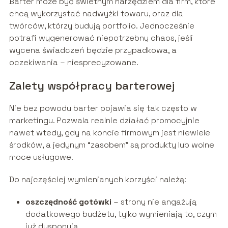
Barter może być świetnym narzędziem dla firm, które
chcą wykorzystać nadwyżki towaru, oraz dla
twórców, którzy budują portfolio. Jednocześnie
potrafi wygenerować niepotrzebny chaos, jeśli
wycena świadczeń będzie przypadkowa, a
oczekiwania – niesprecyzowane.
Zalety współpracy barterowej
Nie bez powodu barter pojawia się tak często w
marketingu. Pozwala realnie działać promocyjnie
nawet wtedy, gdy na koncie firmowym jest niewiele
środków, a jedynym “zasobem” są produkty lub wolne
moce usługowe.
Do najczęściej wymienianych korzyści należą:
oszczędność gotówki
– strony nie angażują
dodatkowego budżetu, tylko wymieniają to, czym
już dysponują,