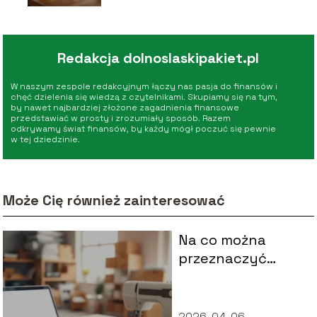
Redakcja dolnoslaskipakiet.pl
W naszym zespole redakcyjnym łączy nas pasja do finansów i
chęć dzielenia się wiedzą z czytelnikami. Skupiamy się na tym,
by nawet najbardziej złożone zagadnienia finansowe
przedstawiać w prosty i zrozumiały sposób. Razem
odkrywamy świat finansów, by każdy mógł poczuć się pewnie
w tej dziedzinie.
Może Cię również zainteresować
Na co można
przeznaczyć
dofinansowanie z
urzędu pracy?
2026-04-06