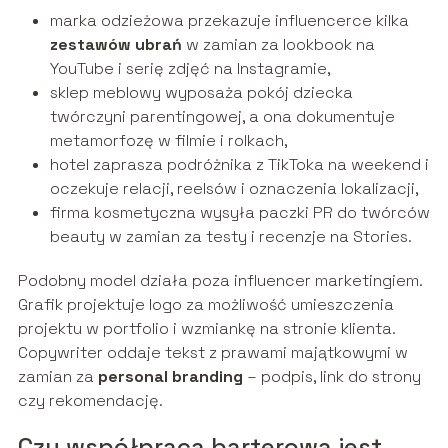
marka odzieżowa przekazuje influencerce kilka
zestawów ubrań
w zamian za lookbook na
YouTube i serię zdjęć na Instagramie,
sklep meblowy wyposaża pokój dziecka
twórczyni parentingowej, a ona dokumentuje
metamorfozę w filmie i rolkach,
hotel zaprasza podróżnika z TikToka na weekend i
oczekuje relacji, reelsów i oznaczenia lokalizacji,
firma kosmetyczna wysyła paczki PR do twórców
beauty w zamian za testy i recenzje na Stories.
Podobny model działa poza influencer marketingiem.
Grafik projektuje logo za możliwość umieszczenia
projektu w portfolio i wzmiankę na stronie klienta.
Copywriter oddaje tekst z prawami majątkowymi w
zamian za
personal branding
– podpis, link do strony
czy rekomendację.
Czy współpraca barterowa jest