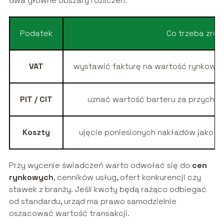
dwa główne obszary rozliczeń:
Podatek
Co trzeba zrob
VAT
wystawić fakturę na wartość rynkową ś
PIT / CIT
uznać wartość barteru za przychód
Koszty
ujęcie poniesionych nakładów jako k
Przy wycenie świadczeń warto odwołać się do
cen
rynkowych
, cenników usług, ofert konkurencji czy
stawek z branży. Jeśli kwoty będą rażąco odbiegać
od standardu, urząd ma prawo samodzielnie
oszacować wartość transakcji.