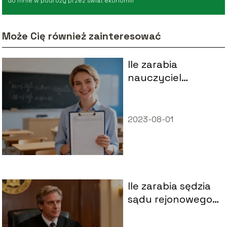
do mnie w podróży przez świat ekonomii!
Może Cię również zainteresować
Ile zarabia
nauczyciel
mianowany?
Sprawdź aktualne
stawki
2023-08-01
Ile zarabia sędzia
sądu rejonowego?
Sprawdź aktualne
stawki