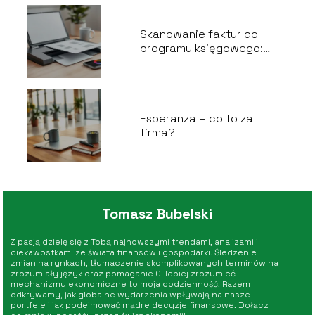
Skanowanie faktur do
programu księgowego:
praktyczny przewodnik
Esperanza – co to za
firma?
Tomasz Bubelski
Z pasją dzielę się z Tobą najnowszymi trendami, analizami i
ciekawostkami ze świata finansów i gospodarki. Śledzenie
zmian na rynkach, tłumaczenie skomplikowanych terminów na
zrozumiały język oraz pomaganie Ci lepiej zrozumieć
mechanizmy ekonomiczne to moja codzienność. Razem
odkrywamy, jak globalne wydarzenia wpływają na nasze
portfele i jak podejmować mądre decyzje finansowe. Dołącz