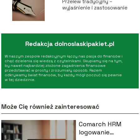
Przelew tradycyjny –
wyjaśnienie i zastosowanie
Redakcja dolnoslaskipakiet.pl
W naszym zespole redakcyjnym łączy nas pasja do finansów i
chęć dzielenia się wiedzą z czytelnikami. Skupiamy się na tym,
by nawet najbardziej złożone zagadnienia finansowe
przedstawiać w prosty i zrozumiały sposób. Razem
odkrywamy świat finansów, by każdy mógł poczuć się pewnie
w tej dziedzinie.
Może Cię również zainteresować
Comarch HRM
logowanie