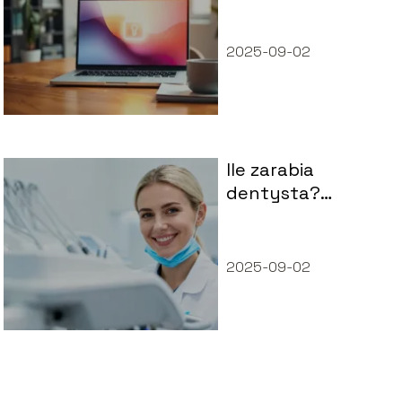
pracownika: jak się
zalogować?
2025-09-02
Ile zarabia
dentysta?
Sprawdź realne
zarobki w
stomatologii
2025-09-02