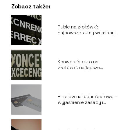
Zobacz także:
Ruble na złotówki:
najnowsze kursy wymiany
walut
Konwersja euro na
złotówki: najlepsze
sposoby na wymianę
waluty
Przelew natychmiastowy –
wyjaśnienie zasady i
korzyści